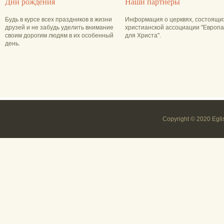
Дни рождения
Наши партнёры
Будь в курсе всех праздников в жизни
Информация о церквях, состоящи
друзей и не забудь уделить внимание
христианской ассоциации "Европа
своим дорогим людям в их особенный
для Христа".
день.
Copyright © 2020 Egli