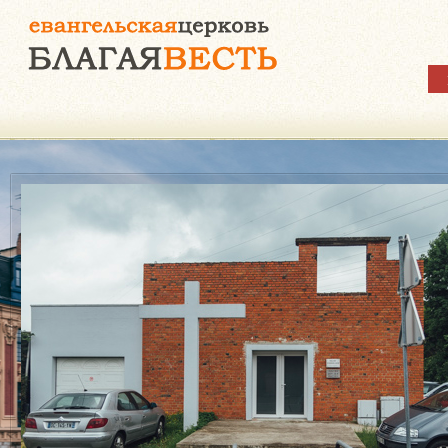
Молитвенная по
У каждого из нас бывают сложн
жизни. Но есть Тот, Кто знает от
вопрос; Тот, Кто неравнодушен к 
происходит в твоём сердце.Как 
твою просьбу о помощи, наша м
команда от сердца станет молит
Богу.
Подробнее...